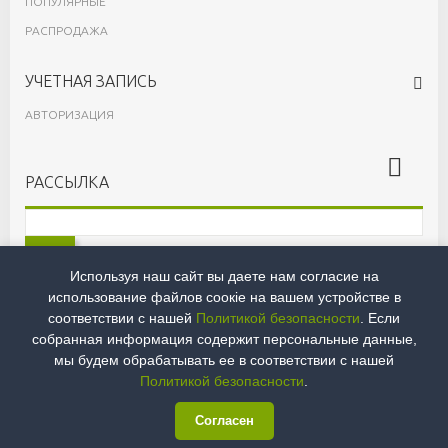
ПОПУЛЯРНЫЕ
РАСПРОДАЖА
УЧЕТНАЯ ЗАПИСЬ
АВТОРИЗАЦИЯ
РАССЫЛКА
OK
Используя наш сайт вы даете нам согласие на
Принимаю
Условия
и
Политику конфидециальности
использование файлов сoокіе на вашем устройстве в
соответствии с нашей
Политикой безопасности
. Если
собранная информация содержит персональные данные,
мы будем обрабатывать ее в соответствии с нашей
© 2026 ОБЩЕСТВО С ОГРАНИЧЕННОЙ ОТВЕТСТВЕННОСТЬЮ ЛИВИНГРИН /
ИНН: 9718071212 / КПП: 771801001
Политикой безопасности
.
Согласен