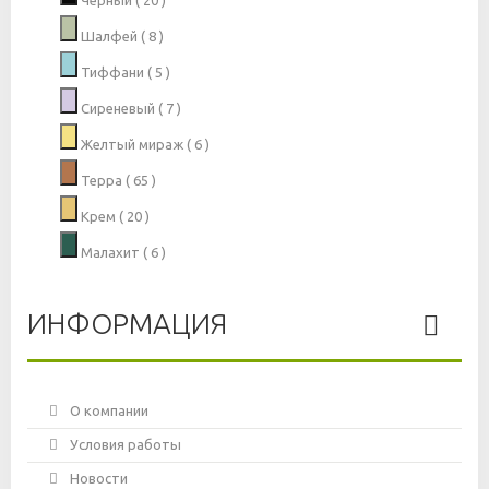
Черный
( 20 )
Шалфей
( 8 )
Тиффани
( 5 )
Сиреневый
( 7 )
Желтый мираж
( 6 )
Терра
( 65 )
Крем
( 20 )
Малахит
( 6 )
ИНФОРМАЦИЯ
О компании
Условия работы
Новости