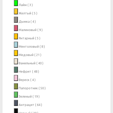
Лайм
( 3 )
Желтый
( 5 )
Дымка
( 4 )
Малиновый
( 9 )
Янтарный
( 5 )
Ментоловый
( 8 )
Медовый
( 21 )
Ванильный
( 40 )
Нефрит
( 48 )
Вереск
( 4 )
Папоротник
( 50 )
Зеленый
( 19 )
Антрацит
( 64 )