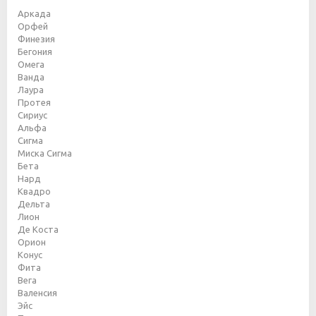
Аркада
Орфей
Финезия
Бегония
Омега
Ванда
Лаура
Протея
Сириус
Альфа
Сигма
Миска Сигма
Бета
Нард
Квадро
Дельта
Лион
Де Коста
Орион
Конус
Фита
Вега
Валенсия
Эйс