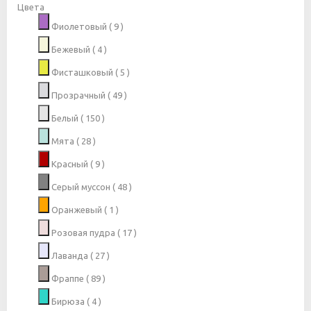
Цвета
Фиолетовый
( 9 )
Бежевый
( 4 )
Фисташковый
( 5 )
Прозрачный
( 49 )
Белый
( 150 )
Мята
( 28 )
Красный
( 9 )
Серый муссон
( 48 )
Оранжевый
( 1 )
Розовая пудра
( 17 )
Лаванда
( 27 )
Фраппе
( 89 )
Бирюза
( 4 )