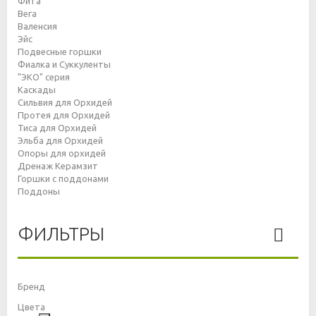
Фита
Вега
Валенсия
Эйс
Подвесные горшки
Фиалка и Суккуленты
"ЭКО" серия
Каскады
Сильвия для Орхидей
Протея для Орхидей
Тиса для Орхидей
Эльба для Орхидей
Опоры для орхидей
Дренаж Керамзит
Горшки с поддонами
Поддоны
ФИЛЬТРЫ
Бренд
Цвета