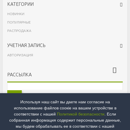
КАТЕГОРИИ
НОВИНКИ
ПОПУЛЯРНЫЕ
РАСПРОДАЖА
УЧЕТНАЯ ЗАПИСЬ
АВТОРИЗАЦИЯ
РАССЫЛКА
OK
Используя наш сайт вы даете нам согласие на
Принимаю
Условия
и
Политику конфидециальности
использование файлов сoокіе на вашем устройстве в
соответствии с нашей
Политикой безопасности
. Если
собранная информация содержит персональные данные,
мы будем обрабатывать ее в соответствии с нашей
© 2026 ОБЩЕСТВО С ОГРАНИЧЕННОЙ ОТВЕТСТВЕННОСТЬЮ ЛИВИНГРИН /