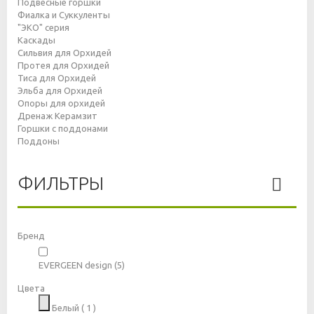
Подвесные горшки
Фиалка и Суккуленты
"ЭКО" серия
Каскады
Сильвия для Орхидей
Протея для Орхидей
Тиса для Орхидей
Эльба для Орхидей
Опоры для орхидей
Дренаж Керамзит
Горшки с поддонами
Поддоны
ФИЛЬТРЫ
Бренд
EVERGEEN design
(5)
Цвета
Белый
( 1 )