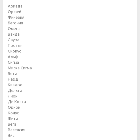
Аркада
Орфей
Финезия
Бегония
Омега
Ванда
Лаура
Протея
Сириус
Альфа
Сигма
Миска Сигма
Бета
Нард
Квадро
Дельта
Лион
Де Коста
Орион
Конус
Фита
Вега
Валенсия
Эйс