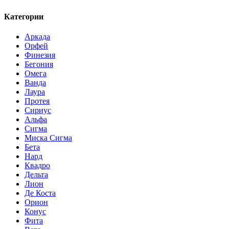
Категории
Аркада
Орфей
Финезия
Бегония
Омега
Ванда
Лаура
Протея
Сириус
Альфа
Сигма
Миска Сигма
Бета
Нард
Квадро
Дельта
Лион
Де Коста
Орион
Конус
Фита