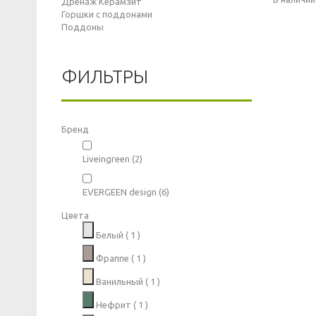
Дренаж Керамзит
Горшки с поддонами
Поддоны
ФИЛЬТРЫ
Бренд
Liveingreen
(2)
EVERGEEN design
(6)
Цвета
Белый
( 1 )
Фраппе
( 1 )
Ванильный
( 1 )
Нефрит
( 1 )