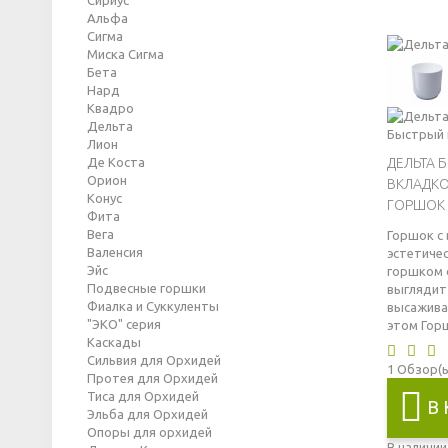
Сириус
Альфа
Сигма
Миска Сигма
Бета
Нард
Квадро
Дельта
Быстрый 
Лион
Де Коста
ДЕЛЬТА Б
Орион
ВКЛАДК
Конус
ГОРШОК 
Фита
Вега
Горшок с
Валенсия
эстетиче
Эйс
горшком 
Подвесные горшки
выглядит
Фиалка и Суккуленты
высажива
"ЭКО" серия
этом
Гор
Каскады
Сильвия для Орхидей
1
Обзор(
Протея для Орхидей
Тиса для Орхидей
В
Эльба для Орхидей
Опоры для орхидей
В наличии