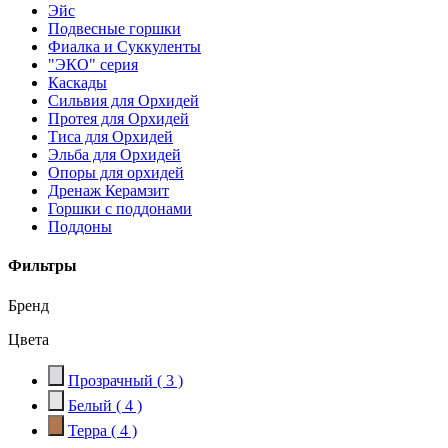
Эйс
Подвесные горшки
Фиалка и Суккуленты
"ЭКО" серия
Каскады
Сильвия для Орхидей
Протея для Орхидей
Тиса для Орхидей
Эльба для Орхидей
Опоры для орхидей
Дренаж Керамзит
Горшки с поддонами
Поддоны
Фильтры
Бренд
Цвета
Прозрачный
( 3 )
Белый
( 4 )
Терра
( 4 )