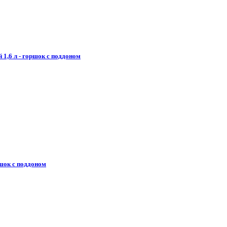
1,6 л - горшок с поддоном
ршок с поддоном