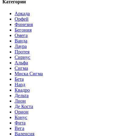
Категории
Аркада
Орфей
Финезия
Бегония
Омега
Ванда
Лаура
Протея
Сириус
Альфа
Сигма
Миска Сигма
Бета
Нард
Квадро
Дельта
Лион
Де Коста
Орион
Конус
Фита
Вега
Валенсия