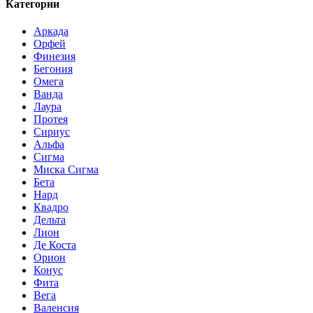
Категории
Аркада
Орфей
Финезия
Бегония
Омега
Ванда
Лаура
Протея
Сириус
Альфа
Сигма
Миска Сигма
Бета
Нард
Квадро
Дельта
Лион
Де Коста
Орион
Конус
Фита
Вега
Валенсия