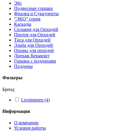
Эйс
Подвесные горшки
Фиалка и Суккуленты
"ЭКО" серия
Каскады
Сильвия для Орхидей
Протея для Орхидей
Тиса для Орхидей
Эльба для Орхидей
Опоры для орхидей
Дренаж Керамзит
Горшки с поддонами
Поддоны
Фильтры
Бренд
Liveingreen
(4)
Информация
О компании
Условия работы