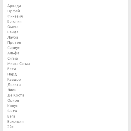
Аркада
Орфей
Финезия
Бегония
Омега
Ванда
Лаура
Протея
Сириус
Альфа
Сигма
Миска Сигма
Бета
Нард
Квадро
Дельта
Лион
Де Коста
Орион
Конус
Фита
Вега
Валенсия
Эйс