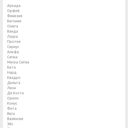
Аркада
Орфей
Финезия
Бегония
Омега
Ванда
Лаура
Протея
Сириус
Альфа
Сигма
Миска Сигма
Бета
Нард
Квадро
Дельта
Лион
Де Коста
Орион
Конус
Фита
Вега
Валенсия
Эйс