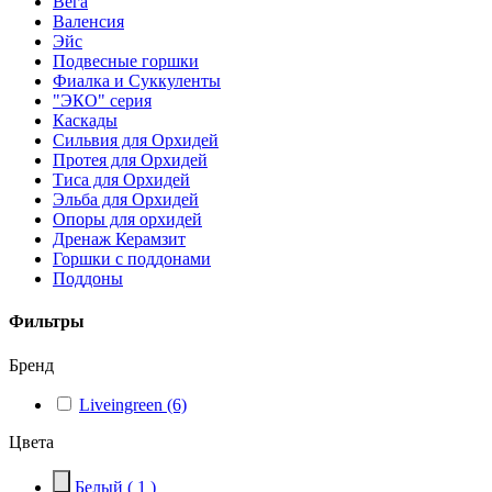
Вега
Валенсия
Эйс
Подвесные горшки
Фиалка и Суккуленты
"ЭКО" серия
Каскады
Сильвия для Орхидей
Протея для Орхидей
Тиса для Орхидей
Эльба для Орхидей
Опоры для орхидей
Дренаж Керамзит
Горшки с поддонами
Поддоны
Фильтры
Бренд
Liveingreen
(6)
Цвета
Белый
( 1 )