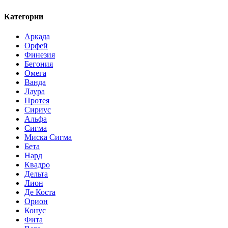
Категории
Аркада
Орфей
Финезия
Бегония
Омега
Ванда
Лаура
Протея
Сириус
Альфа
Сигма
Миска Сигма
Бета
Нард
Квадро
Дельта
Лион
Де Коста
Орион
Конус
Фита