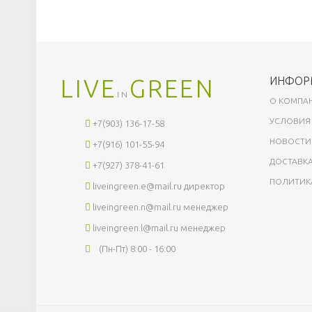
LIVE
GREEN
ИНФОР
IN
О КОМПА
УСЛОВИЯ
+7(903) 136-17-58
НОВОСТИ
+7(916) 101-55-94
ДОСТАВКА
+7(927) 378-41-61
ПОЛИТИК
liveingreen.e@mail.ru
директор
liveingreen.n@mail.ru
менеджер
liveingreen.l@mail.ru
менеджер
(Пн-Пт) 8:00 - 16:00