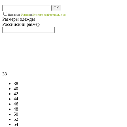
OK
Принимаю
Условия
и
Политику конфидециальности
Размеры одежды
Российский размер
38
38
40
42
44
46
48
50
52
54