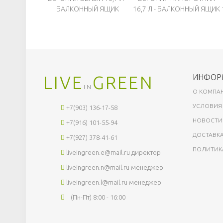
БАЛКОННЫЙ ЯЩИК
16,7 Л - БАЛКОННЫЙ ЯЩИК
LIVE
GREEN
ИНФОР
IN
О КОМПА
УСЛОВИЯ
+7(903) 136-17-58
НОВОСТИ
+7(916) 101-55-94
ДОСТАВКА
+7(927) 378-41-61
ПОЛИТИК
liveingreen.e@mail.ru
директор
liveingreen.n@mail.ru
менеджер
liveingreen.l@mail.ru
менеджер
(Пн-Пт) 8:00 - 16:00