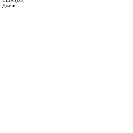
США
(US)
Джинсы