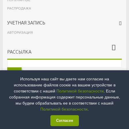
РАСПРОДАЖА
УЧЕТНАЯ ЗАПИСЬ
АВТОРИЗАЦИЯ
РАССЫЛКА
OK
Используя наш сайт вы даете нам согласие на
Принимаю
Условия
и
Политику конфидециальности
использование файлов сoокіе на вашем устройстве в
соответствии с нашей
Политикой безопасности
. Если
собранная информация содержит персональные данные,
мы будем обрабатывать ее в соответствии с нашей
© 2026 ОБЩЕСТВО С ОГРАНИЧЕННОЙ ОТВЕТСТВЕННОСТЬЮ ЛИВИНГРИН /
ИНН: 9718071212 / КПП: 771801001
Политикой безопасности
.
Согласен