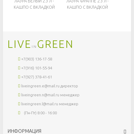
ЛАУРА БЕЛЫЙ 2.3 Л -
ЛАУРА ФРАППЕ 2.3 Л -
КАШПО С ВКЛАДКОЙ
КАШПО С ВКЛАДКОЙ
LIVE
GREEN
IN
+7(903) 136-17-58
+7(916) 101-55-94
+7(927) 378-41-61
liveingreen.e@mail.ru
директор
liveingreen.n@mail.ru
менеджер
liveingreen.l@mail.ru
менеджер
(Пн-Пт) 8:00 - 16:00
ИНФОРМАЦИЯ