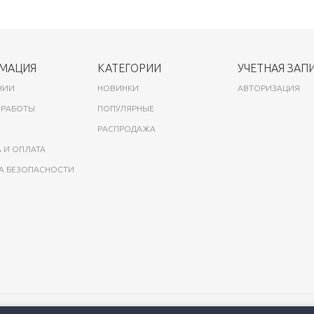
МАЦИЯ
КАТЕГОРИИ
УЧЕТНАЯ ЗАП
НИИ
НОВИНКИ
АВТОРИЗАЦИЯ
 РАБОТЫ
ПОПУЛЯРНЫЕ
РАСПРОДАЖА
 И ОПЛАТА
А БЕЗОПАСНОСТИ
Н / ИНН: 9718071212 / КПП: 771801001