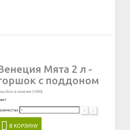
Венеция Мята 2 л -
горшок с поддоном
оробок в наличии
(1000)
вет
оличество
В КОРЗИНУ