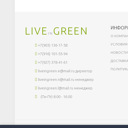
LIVE
GREEN
ИНФОР
IN
О КОМПА
УСЛОВИЯ
+7(903) 136-17-58
НОВОСТИ
+7(916) 101-55-94
ДОСТАВКА
+7(927) 378-41-61
ПОЛИТИК
liveingreen.e@mail.ru
директор
liveingreen.n@mail.ru
менеджер
liveingreen.l@mail.ru
менеджер
(Пн-Пт) 8:00 - 16:00
© 2026 ОБЩЕСТВО С ОГРАНИЧЕННОЙ ОТВЕТСТВЕННОСТЬЮ ЛИВИНГРИ